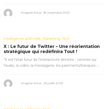
Posted
by
Imagine Actus
18 novembre 2023
on
Posted
Intelligence artificielle
Marketing
Tech
in
X : Le futur de Twitter – Une réorientation
stratégique qui redéfinira Tout !
"X est l'état futur de l'interactivité illimitée - centrée sur
l'audio, la vidéo, la messagerie, les paiements/banques -…
Posted
by
Imagine Actus
26 juillet 2023
on