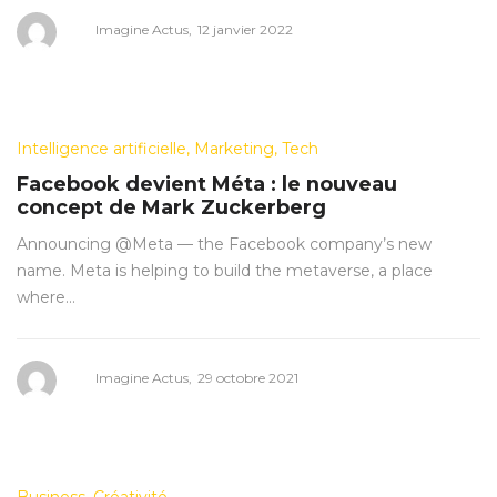
Posted
by
Imagine Actus
12 janvier 2022
on
Posted
Intelligence artificielle
Marketing
Tech
in
Facebook devient Méta : le nouveau
concept de Mark Zuckerberg
Announcing @Meta — the Facebook company’s new
name. Meta is helping to build the metaverse, a place
where…
Posted
by
Imagine Actus
29 octobre 2021
on
Posted