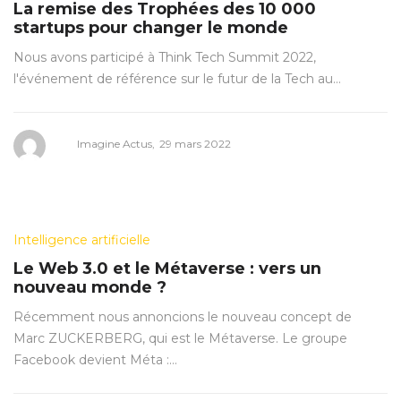
in
La remise des Trophées des 10 000
startups pour changer le monde
Nous avons participé à Think Tech Summit 2022,
l'événement de référence sur le futur de la Tech au…
Posted
by
Imagine Actus
29 mars 2022
on
Posted
Intelligence artificielle
in
Le Web 3.0 et le Métaverse : vers un
nouveau monde ?
Récemment nous annoncions le nouveau concept de
Marc ZUCKERBERG, qui est le Métaverse. Le groupe
Facebook devient Méta :…