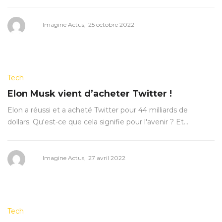
Posted
by
Imagine Actus
25 octobre 2022
on
Posted
Tech
in
Elon Musk vient d’acheter Twitter !
Elon a réussi et a acheté Twitter pour 44 milliards de
dollars. Qu'est-ce que cela signifie pour l'avenir ? Et…
Posted
by
Imagine Actus
27 avril 2022
on
Posted
Tech