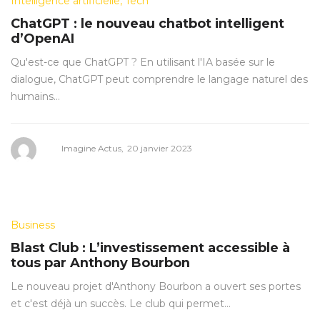
Posted
Intelligence artificielle
Tech
in
ChatGPT : le nouveau chatbot intelligent
d’OpenAI
Qu'est-ce que ChatGPT ? En utilisant l'IA basée sur le
dialogue, ChatGPT peut comprendre le langage naturel des
humains…
Posted
by
Imagine Actus
20 janvier 2023
on
Posted
Business
in
Blast Club : L’investissement accessible à
tous par Anthony Bourbon
Le nouveau projet d'Anthony Bourbon a ouvert ses portes
et c'est déjà un succès. Le club qui permet…