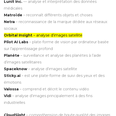
Lunit Inc.
— analyse et interprétation des données
médicales
Matroïde
– reconnaît différents objets et choses
Netra
– reconnaissance de la marque dédiée aux réseaux
sociaux
Orbital Insight
– analyse d’images satellite
Pilot AI Labs
– plate-forme de vision par ordinateur basée
sur l’apprentissage profond
Planète
– surveillance et analyse des planètes à l’aide
d’images satellitaires
Spaceknow
– analyse d’images satellite
Sticky.ai
– est une plate-forme de suivi des yeux et des
émotions
Valossa
– comprend et décrit le contenu vidéo
Vidi
– analyse d’images principalement à des fins
industrielles
CloudSight
– compréhension de haute qualité des images