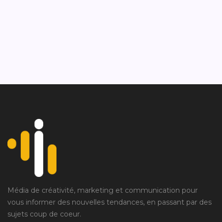
info@domain.com
PO Box 16122 Collins Street West Victoria 8007 Australia
Média de créativité, marketing et communication pour
vous informer des nouvelles tendances, en passant par des
sujets coup de coeur.