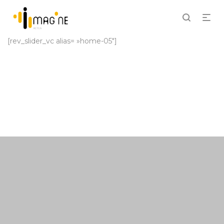
[rev_slider_vc alias= »home-05″]
Phasellus facilisis lorem quis lacinia faucibus congue
auctor tris