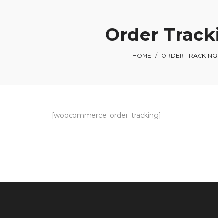
Order Track
HOME
/
ORDER TRACKING
[woocommerce_order_tracking]