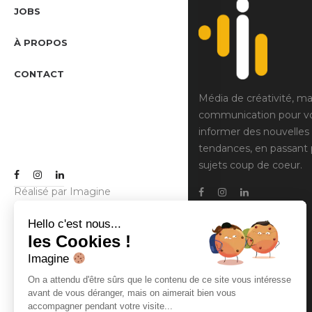
JOBS
À PROPOS
CONTACT
Média de créativité, ma
communication pour v
informer des nouvelles
tendances, en passant 
sujets coup de coeur.
Réalisé par
Imagine
Communication
Hello c'est nous...
les Cookies !
Imagine
On a attendu d'être sûrs que le contenu de ce site vous intéresse
avant de vous déranger, mais on aimerait bien vous
accompagner pendant votre visite...