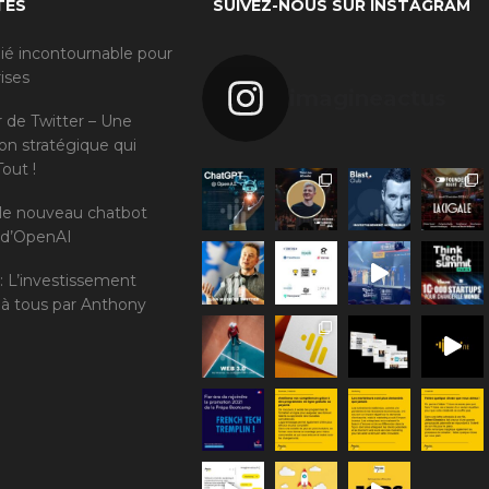
TÉS
SUIVEZ-NOUS SUR INSTAGRAM
llié incontournable pour
rises
imagineactus
r de Twitter – Une
ion stratégique qui
Tout !
 le nouveau chatbot
t d’OpenAI
 : L’investissement
 à tous par Anthony