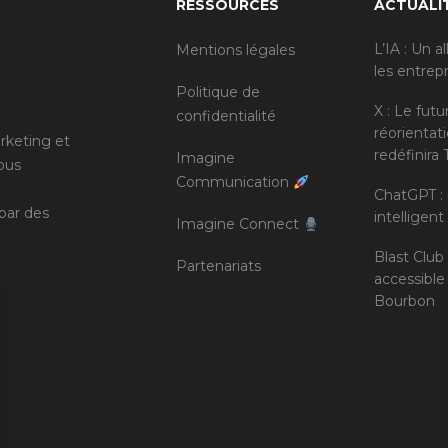
RESSOURCES
ACTUALI
L’IA : Un a
Mentions légales
les entrep
Politique de
X : Le futu
confidentialité
réorientat
rketing et
redéfinira 
Imagine
ous
Communication
ChatGPT :
par des
intelligen
Imagine Connect
Blast Club
Partenariats
accessible
Bourbon