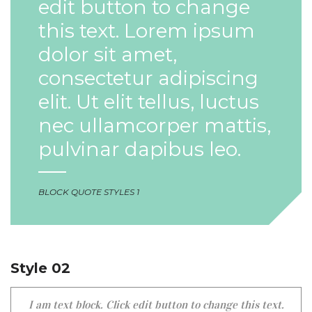
edit button to change
this text. Lorem ipsum
dolor sit amet,
consectetur adipiscing
elit. Ut elit tellus, luctus
nec ullamcorper mattis,
pulvinar dapibus leo.
BLOCK QUOTE STYLES 1
Style 02
I am text block. Click edit button to change this text.