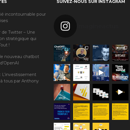
TÉS
SUIVEZ-NOUS SUR INSTAGRAM
llié incontournable pour
rises
imagineactus
r de Twitter – Une
ion stratégique qui
Tout !
 le nouveau chatbot
t d’OpenAI
 : L’investissement
 à tous par Anthony