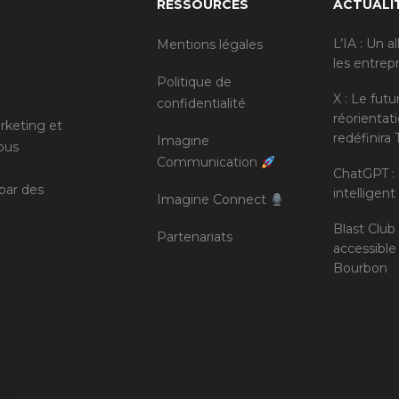
RESSOURCES
ACTUALI
L’IA : Un a
Mentions légales
les entrep
Politique de
X : Le futu
confidentialité
réorientat
rketing et
redéfinira 
Imagine
ous
Communication
ChatGPT :
par des
intelligen
Imagine Connect
Blast Club
Partenariats
accessible
Bourbon