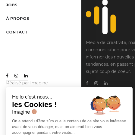
JOBS
À PROPOS
CONTACT
Média de créativité, ma
communication pour v
informer des nouvelles
tendances, en passant 
sujets coup de coeur.
Réalisé par
Imagine
Communication
Hello c'est nous...
les Cookies !
Imagine
On a attendu d'être sûrs que le contenu de ce site vous intéresse
avant de vous déranger, mais on aimerait bien vous
accompagner pendant votre visite...